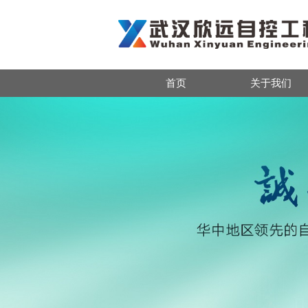
首页
关于我们