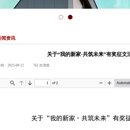
新闻资讯
关于“我的新家·共筑未来”有奖征文
时间：
2025-09-12
|
762
次浏览
|