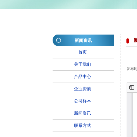
新闻资讯
首页
关于我们
发布
产品中心
企业资质
公司样本
新闻资讯
联系方式