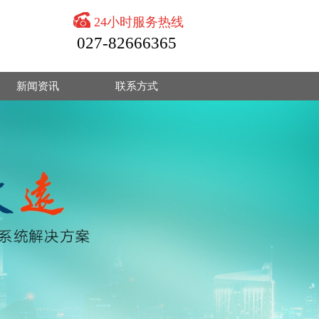
24小时服务热线
027-82666365
新闻资讯
联系方式